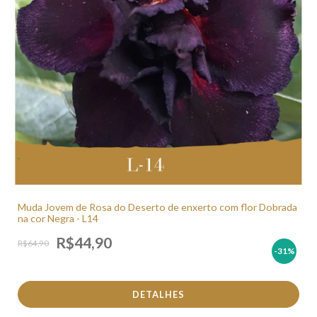
Muda Jovem de Rosa do Deserto de enxerto com flor Dobrada
na cor Negra - L14
R$44,90
R$64,90
-31
%
DETALHES