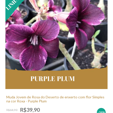
Muda Jovem de Rosa do Deserto de enxerto com flor Simples
na cor Roxa - Purple Plum
R$39,90
R$64,90
-39
%