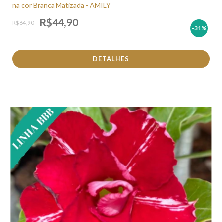
na cor Branca Matizada - AMILY
R$44,90
R$64,90
-31
%
DETALHES