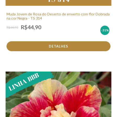
Muda Jovem de Rosa do Deserto de enxerto com flor Dobrada
na cor Negra - TS 314
R$44,90
R$64,90
-31
%
DETALHES