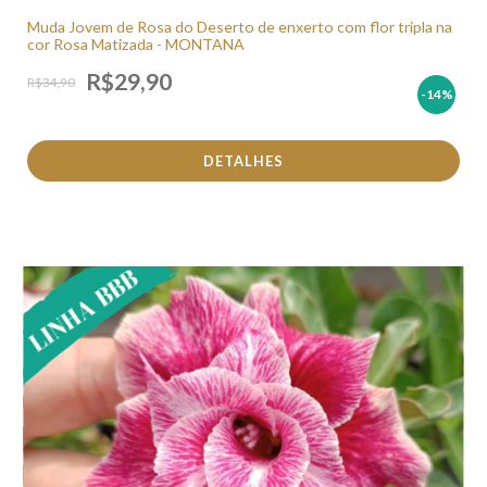
Muda Jovem de Rosa do Deserto de enxerto com flor tripla na
cor Rosa Matizada - MONTANA
R$29,90
R$34,90
-14
%
DETALHES