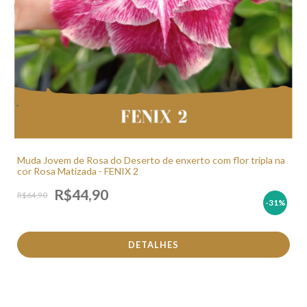
Muda Jovem de Rosa do Deserto de enxerto com flor tripla na
cor Rosa Matizada - FENIX 2
R$44,90
R$64,90
-31
%
DETALHES