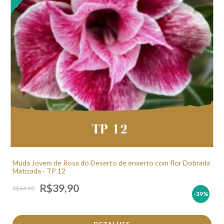
Muda Jovem de Rosa do Deserto de enxerto com flor Dobrada
Matizada - TP 12
R$39,90
R$64,90
-39
%