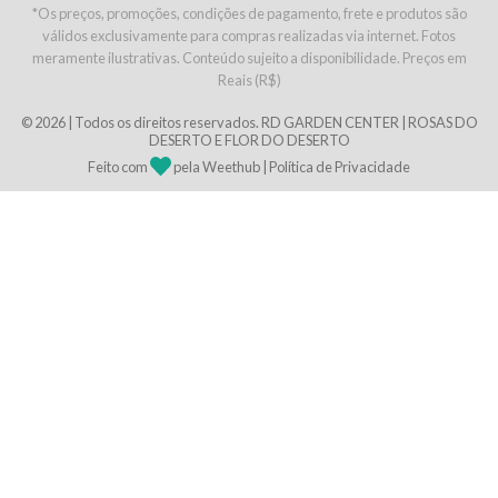
*Os preços, promoções, condições de pagamento, frete e produtos são
válidos exclusivamente para compras realizadas via internet. Fotos
meramente ilustrativas. Conteúdo sujeito a disponibilidade. Preços em
Reais (R$)
© 2026 | Todos os direitos reservados.
RD GARDEN CENTER | ROSAS DO
DESERTO E FLOR DO DESERTO
Feito com
pela
Weethub
|
Política de Privacidade