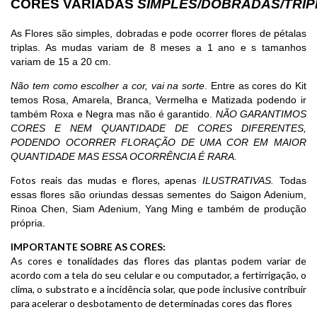
CORES VARIADAS
SIMPLES/DOBRADAS/TRIP
As Flores são simples, dobradas e pode ocorrer flores de pétalas
triplas. As mudas variam de 8 meses a 1 ano e s tamanhos
variam de 15 a 20 cm.
Não tem como escolher a cor, vai na sorte
. Entre as cores do Kit
temos Rosa, Amarela, Branca, Vermelha e Matizada podendo ir
também Roxa e Negra mas não é garantido.
NÃO GARANTIMOS
CORES E NEM QUANTIDADE DE CORES DIFERENTES,
PODENDO OCORRER FLORAÇÃO DE UMA COR EM MAIOR
QUANTIDADE MAS ESSA OCORRÊNCIA É RARA.
Fotos reais das mudas e flores, apenas
I
LUSTRATIVAS
.
Todas
essas flores são oriundas dessas sementes do Saigon Adenium,
Rinoa Chen, Siam Adenium, Yang Ming e também de produção
própria.
IMPORTANTE SOBRE AS CORES:
As cores e tonalidades das flores das plantas podem variar de
acordo com a tela do seu celular e ou computador, a fertirrigação, o
clima, o substrato e a incidência solar, que pode inclusive contribuir
para acelerar o desbotamento de determinadas cores das flores