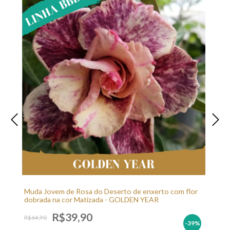
Muda Jovem de Rosa do Deserto de enxerto com flor
dobrada na cor Matizada - GOLDEN YEAR
R$39,90
R$64,90
-39
%