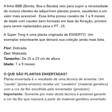
A linha BBB (Bonita, Boa e Barata) veio para suprir a necessidade
de nossos clientes de adquirírem plantas jovens, saudávies a um
valor mais acessível.
Essa linha possui cavalos de 7 a 9 meses
de idade com caudex bem formado em fase de floração, prontos
para serem replantados para o PT -15.
A
Super Tong
é uma planta originada de
ENXERTO
. Um
exemplar estonteante que deixará sua coleção ainda mais bela.
Flor:
Dobrada
Cor:
Matizada
Tamanho:
De 15 a 23 cm de altura
Idade:
7 a 9 meses
O QUE SÃO PLANTAS ENXERTADAS?
Planta enxertada é o resultado de uma técnica de enxertia. Um
"cavalo” (porta-enxerto) recebe um "cavaleiro” (material genético)
com a cor da flor escolhida pelo enxertador (produtor).
Importante:
Somente por meio desta técnica é possível garantir
a cor da flor que nascerá a partir do material genético enxertado.