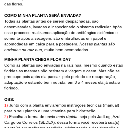
das flores.
COMO MINHA PLANTA SERÁ ENVIADA?
Todas as plantas antes de serem despachadas, são
desenvasadas, lavadas e inspecionado o sistema radicular. Após
esse processo realizamos aplicação de antifúngico sistêmico e
somente após a secagem, são embrulhadas em papel e
acomodadas em caixa para a postagem.
Nossas plantas são
enviadas na raiz nua
, muito bem acomodadas.
MINHA PLANTA CHEGA FLORIDA?
Como as plantas são enviadas na raiz nua, mesmo quando estão
floridas as mesmas não resistem à viagem e caem. Mas não se
preocupe pois após ela passar pelo período de recuperação,
adaptação e estando bem nutrida, em 3 a 4 meses elá já estará
florindo.
OBS:
1)
Junto com a planta enviaremos instruções técnicas (manual)
para o seu plantio e uma vitamina para hidratação.
2)
Escolha a forma de envio
mais rápida
, seja pela JadLog, Azul
Cargo ou Correios (SEDEX), dessa forma você receberá sua(s)
planta(s) em melhores condiçõs, minimizando a desidratação e