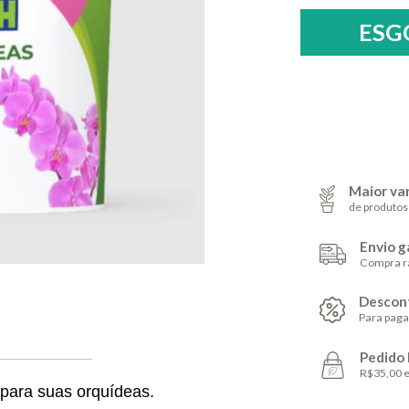
Maior va
de produtos
Envio g
Compra r
Descont
Para pag
Pedido
R$35,00 
para suas orquídeas.