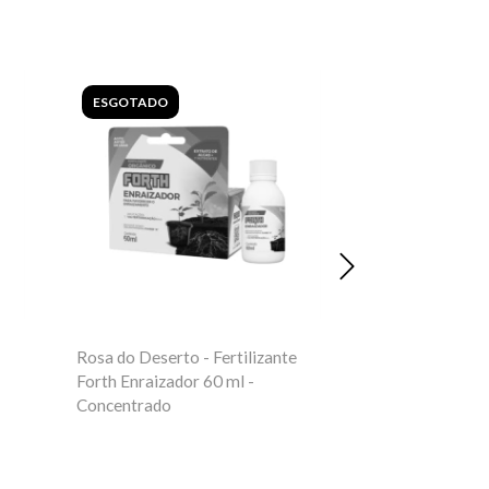
ESGOTADO
ESGOTADO
Rosa do Deserto - Fertilizante
Rosa do Deserto
Forth Enraizador 60 ml -
Forth Flores 50
Concentrado
Concentrado