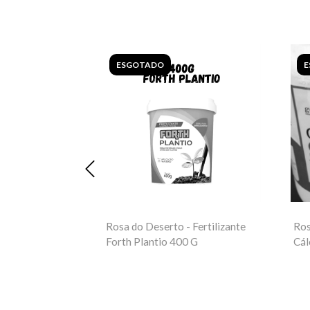
ESGOTADO
E
de óleo de alho
Rosa do Deserto - Fertilizante
Ros
o. Auxilia no
Forth Plantio 400 G
Cál
s.