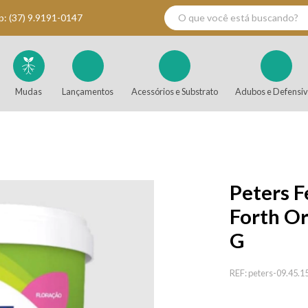
p:
(37) 9.9191-0147
Mudas
Lançamentos
Acessórios e Substrato
Adubos e Defensi
Peters F
Forth Or
G
REF:
peters-09.45.1