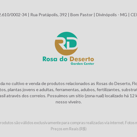
.610/0002-34 | Rua Pratápolis, 392 | Bom Pastor | Divinópolis - MG | C
da no cultivo e venda de produtos relacionados as Rosas do Deserto, Fl
s, plantas jovens e adultas, ferramentas, adubos, fertilizantes, substra
il através dos correios. Possuímos um sítio (zona rual) localizado há 12
nosso viveiro.
odutos são válidos exclusivamente para compras realizadas via internet. Fotos m
Preços em Reais (R$)