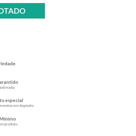
riedade
arantido
astreada
o especial
amentos em depósito
 Mínimo
em produto