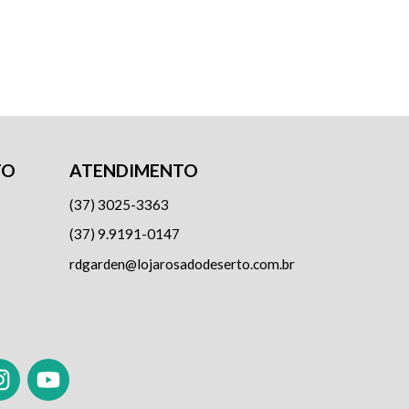
TO
ATENDIMENTO
(37) 3025-3363
(37) 9.9191-0147
rdgarden@lojarosadodeserto.com.br