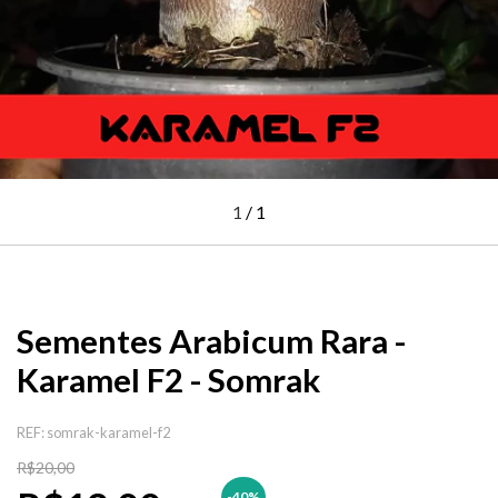
1
/
1
Sementes Arabicum Rara -
Karamel F2 - Somrak
REF:
somrak-karamel-f2
R$20,00
-40
%