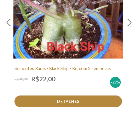
Sementes Raras - Black Ship - Kit com 2 sementes
R$22,00
R$30,00
-27
%
DETALHES